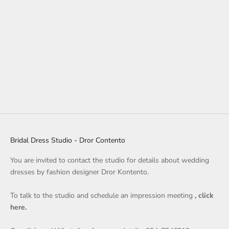
כל השמלות בסטודיו הן להשכרה
החל
מ13,000 ש"ח
לשמלה קיימת
(כלומר, שמלה שקיימת בסטודיו במידה של הלקוחה ופנויה בתאריך
החתונה שלה)
תפירות אישיות (לפי מידה ובד) או עיצובים אישיים הם להשכרה
החל
מ18,000 ש"ח
תלוי מורכבות הדגם ומחיר הבד הנבחר.
יש לקחת בחשבון שינוי מחיר מדגם לדגם (המחיר המצוין למעלה הוא
מחיר
התחלתי
, וכל שמלה תתומחר בצורה מסודרת בפגישת היעוץ
לאחר שהבנו את כמות התיקונים והמורכבות שלהם)
Bridal Dress Studio - Dror Contento
You are invited to contact the studio for details about wedding
dresses by fashion designer Dror Kontento.
To talk to the studio and schedule an impression meeting
, click
here.