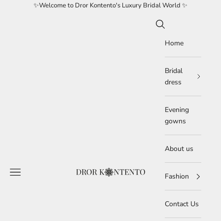
Skip to content
✨Welcome to Dror Kontento's Luxury Bridal World ✨
Search
Home
Bridal
dress
Evening
gowns
About us
Navigation menu
DRORKONTENTOBRIDAL
Fashion
Contact Us